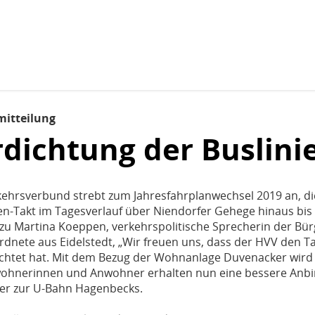
Zum Inhaltsbereich der Seite
Zum Fußbereich der Seite
mitteilung
dichtung der Buslini
hrsverbund strebt zum Jahresfahrplanwechsel 2019 an, die
en-Takt im Tagesverlauf über Niendorfer Gehege hinaus bis
zu Martina Koeppen, verkehrspolitische Sprecherin der Bür
dnete aus Eidelstedt, „Wir freuen uns, dass der HVV den Ta
ichtet hat. Mit dem Bezug der Wohnanlage Duvenacker wird 
nwohnerinnen und Anwohner erhalten nun eine bessere An
oder zur U-Bahn Hagenbecks.