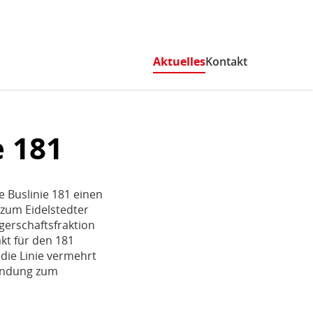
Aktuelles
(aktiv)
Kontakt
e 181
 Buslinie 181 einen
 zum Eidelstedter
gerschaftsfraktion
kt für den 181
die Linie vermehrt
bindung zum