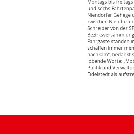
Montags bis freitags
und sechs Fahrtenpa
Niendorfer Gehege u
zwischen Niendorfer
Schreiber von der S
Bezirksversammlung 
Fahrgäste standen 
schaffen immer mehr
nachkam“, bedankt s
lobende Worte: „Mob
Politik und Verwalt
Eidelstedt als aufst
Teilen
der
Seite: