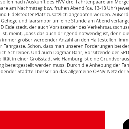
 sollen nach Auskunft des HVV drei Fahrtenpaare am Morgen
are am Nachmittag bzw. frühen Abend (ca. 13-18 Uhr) jewei
nd Eidelstedter Platz zusätzlich angeboten werden. Außerde
 Gehege und Jaarsmoor um eine Stunde am Abend verlänge
PD Eidelstedt, der auch Vorsitzender des Verkehrsausschus
ist, meint, „dass das auch dringend notwendig ist, denn d
in immer größer werdender Anzahl an den Haltestellen. I
 Fahrgäste. Schön, dass man unseren Forderungen bei der
ich Schreiber. Und auch Dagmar Bahr, Vorsitzende der SPD 
ilität in einer Großstadt wie Hamburg ist eine Grundvoraus
ung bereitgestellt werden muss. Durch die Anhebung der Fah
rebender Stadtteil besser an das allgemeine ÖPNV-Netz der