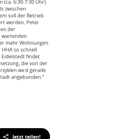
 (ca. 6:30-7:30 Uhr)
ls zwischen
m soll der Betrieb
rt werden. Peter
ses der
ie wartenden
mmer mehr Wohnungen
 HHA so schnell
Eidelstedt findet
setzung, die von der
rzyklen wird gerade
 Stadt angebunden.“
Jetzt teilen!