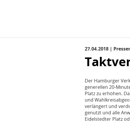
Kopfbereich
Sprungmarken-
Start
›
Aktuelles
›
Aktuelles
(aktuell)
Navigation
Sie
sind
Hauptnavigation
hier
27.04.2018 | Presse
Inhaltsbereich
Aktuelles
Taktver
Der Hamburger Verke
generellen 20-Minut
Platz zu erhöhen. Da
und Wahlkreisabgeor
verlängert und verd
genutzt und alle A
Eidelstedter Platz 