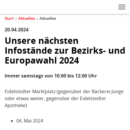
Zum Inhaltsbereich der Seite
Zum Fußbereich der Seite
Kopfbereich
Sprungmarken-
Hauptnavigation
M
Navigation
ei
Start
›
Aktuelles
›
Aktuelles
(aktuell)
Sie
sind
20.04.2024
Inhaltsbereich
Aktuelles
hier
Unsere nächsten
Infostände zur Bezirks- und
Europawahl 2024
Immer samstags
von 10:00 bis 12:00 Uhr
Eidelstedter Marktplatz (gegenüber der Bäckerei Junge
oder etwas weiter, gegenüber der Eidelstedter
Apotheke)
04. Mai 2024